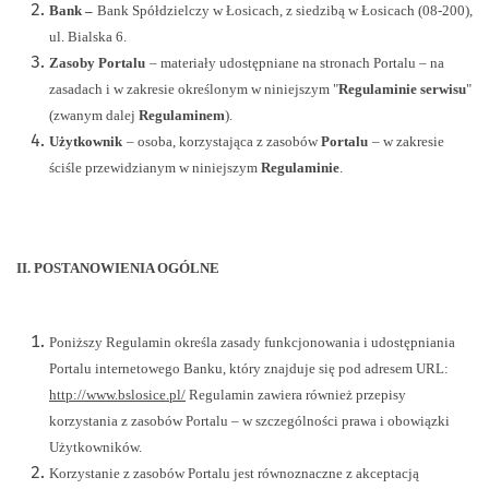
Bank –
Bank Spółdzielczy w Łosicach, z siedzibą w Łosicach (08-200),
ul. Bialska 6.
Zasoby Portalu
– materiały udostępniane na stronach Portalu – na
zasadach i w zakresie określonym w niniejszym "
Regulaminie serwisu
"
(zwanym dalej
Regulaminem
).
Użytkownik
– osoba, korzystająca z zasobów
Portalu
– w zakresie
ściśle przewidzianym w niniejszym
Regulaminie
.
II. POSTANOWIENIA OGÓLNE
Poniższy Regulamin określa zasady funkcjonowania i udostępniania
Portalu internetowego Banku, który znajduje się pod adresem URL:
http://www.bslosice.pl/
Regulamin zawiera również przepisy
korzystania z zasobów Portalu – w szczególności prawa i obowiązki
Użytkowników.
Korzystanie z zasobów Portalu jest równoznaczne z akceptacją