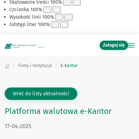
Skalowanie treści
100
%
Czcionka
100
%
Wysokość linii
100
%
Odstęp liter
100
%
Zaloguj się
Firmy i Instytucje
E-Kantor
Wróć do listy aktualności
Platforma walutowa e-Kantor
DATA PUBLIKACJI:
17-04-2025