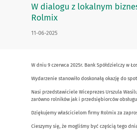
W dialogu z lokalnym bizne
Rolmix
DATA PUBLIKACJI:
11-06-2025
W dniu 9 czerwca 2025r. Bank Spółdzielczy w Ło
Wydarzenie stanowiło doskonałą okazję do spot
Nasi przedstawiciele Wiceprezes Urszula Wasil
zarówno rolników jak i przedsiębiorców obsługuj
Dziękujemy właścicielom firmy Rolmix za zapros
Cieszymy się, że mogliśmy być częścią tego dni