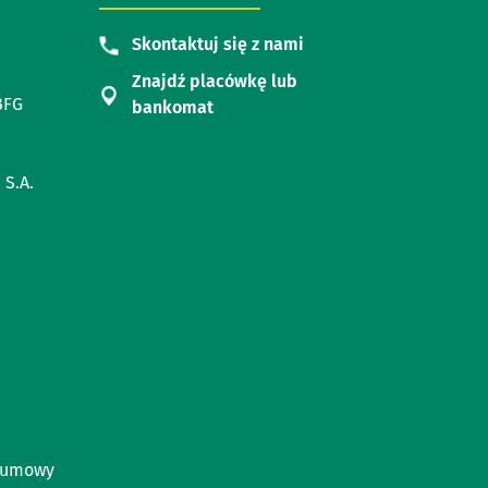
Skontaktuj się z nami
Znajdź placówkę lub
BFG
bankomat
 S.A.
 umowy