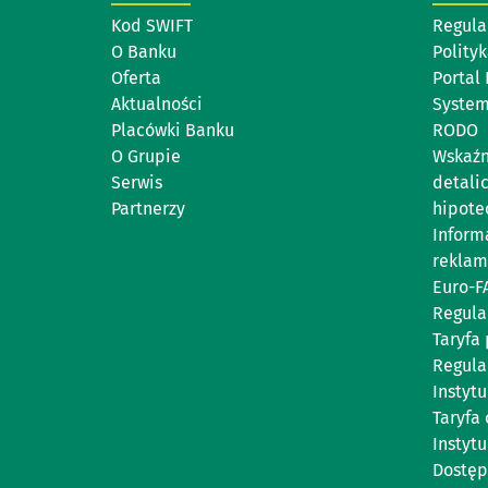
Kod SWIFT
Regula
O Banku
Polity
Oferta
Portal
Aktualności
System
Placówki Banku
RODO
O Grupie
Wskaźn
Serwis
detali
Partnerzy
hipote
Inform
reklam
Euro-F
Regula
Taryfa 
Regula
Instyt
Taryfa 
Instytu
Dostęp