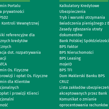
min Portalu
Kalkulatory Kredytowe
ka prywatności
Ubezpieczenia
 PSD2
Tryb i warunki otrzymania
 Kontroli Wewnętrznej
świadczenia pieniężnego z 
Zasady zgłaszania utraty
iki referencyjne dla
dokumentów
cznych kredytów
Bank Polskiej Spółdzielzości
cznych
BPS Faktor
acja dot. rozpatrywania
BPS Nieruchomości
acji
BPS Leasing
ATCA
mojeID
min Os. Fizyczne
BPS TFI
prowizji i opłat Os. Fizyczne
Dom Maklerski Banku BPS
min dla Klientów
CRUZ
ucjonalnych
Lista zakładów ubezpieczeń
opłat i prowizji Klienci
akceptowanych przez Bank
cjonalni
Komunikat o zmianie
ność
oprocentowania rachunków