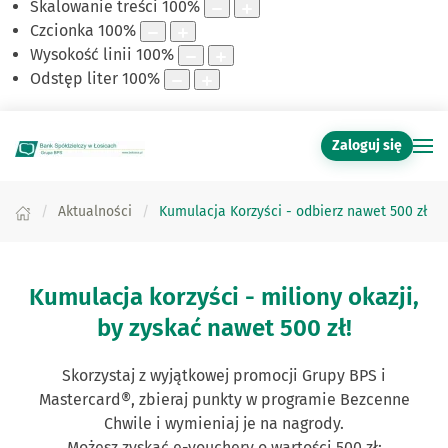
Skalowanie treści
100
%
Czcionka
100
%
Wysokość linii
100
%
Odstęp liter
100
%
Zaloguj się
Aktualności
Kumulacja Korzyści - odbierz nawet 500 zł
Kumulacja korzyści - miliony okazji,
by zyskać nawet 500 zł!
Skorzystaj z wyjątkowej promocji Grupy BPS i
Mastercard®, zbieraj punkty w programie Bezcenne
Chwile i wymieniaj je na nagrody.
Możesz zyskać
e-vouchery o wartości 500 zł: